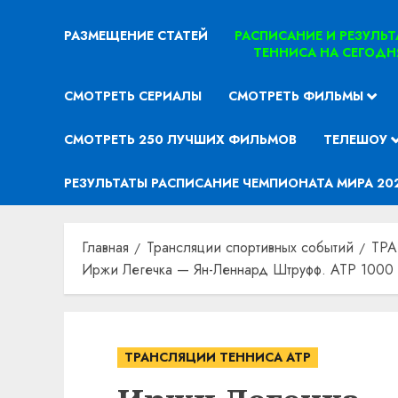
РАЗМЕЩЕНИЕ СТАТЕЙ
РАСПИСАНИЕ И РЕЗУЛЬ
ТЕННИСА НА СЕГОДН
СМОТРЕТЬ СЕРИАЛЫ
СМОТРЕТЬ ФИЛЬМЫ
СМОТРЕТЬ 250 ЛУЧШИХ ФИЛЬМОВ
ТЕЛЕШОУ
РЕЗУЛЬТАТЫ РАСПИСАНИЕ ЧЕМПИОНАТА МИРА 20
Главная
Трансляции спортивных событий
ТР
Иржи Легечка — Ян-Леннард Штруфф. ATP 1000 
ТРАНСЛЯЦИИ ТЕННИСА ATP