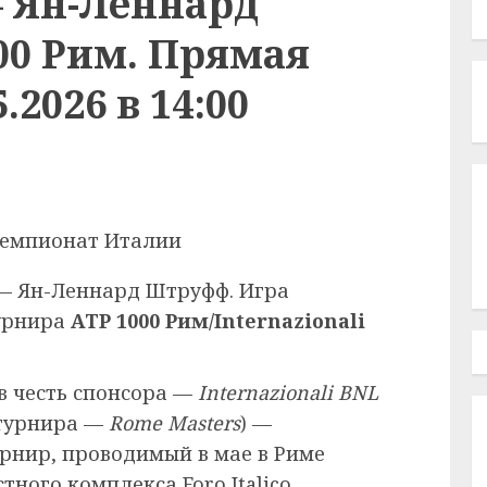
 Ян-Леннард
00 Рим. Прямая
.2026 в 14:00
 — Ян-Леннард Штруфф. Игра
турнира
ATP 1000 Рим/Internazionali
в честь спонсора —
Internazionali BNL
о турнира —
Rome Masters
) —
рнир, проводимый в мае в Риме
тного комплекса Foro Italico.