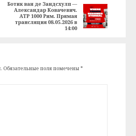
Ботик ван де Зандсхулп —
Александар Ковачевич.
Предыдущая
Следующая
ATP 1000 Рим. Прямая
запись:
запись:
трансляция 08.05.2026 в
14:00
.
Обязательные поля помечены
*