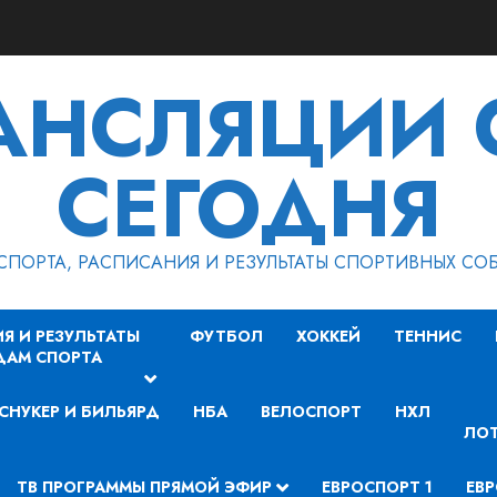
РАНСЛЯЦИИ 
СЕГОДНЯ
СПОРТА, РАСПИСАНИЯ И РЕЗУЛЬТАТЫ СПОРТИВНЫХ СО
Я И РЕЗУЛЬТАТЫ
ФУТБОЛ
ХОККЕЙ
ТЕННИС
ДАМ СПОРТА
СНУКЕР И БИЛЬЯРД
НБА
ВЕЛОСПОРТ
НХЛ
ЛОТ
ТВ ПРОГРАММЫ ПРЯМОЙ ЭФИР
ЕВРОСПОРТ 1
ЕВР