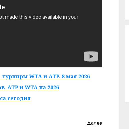
турниры WTA и ATP. 8 мая 2026
в ATP и WTA на 2026
са сегодня
Далее