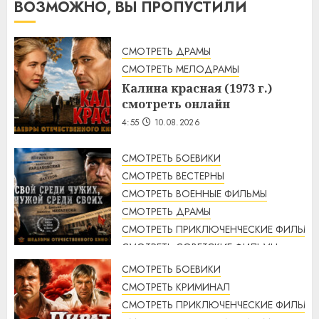
ВОЗМОЖНО, ВЫ ПРОПУСТИЛИ
СМОТРЕТЬ ДРАМЫ
СМОТРЕТЬ МЕЛОДРАМЫ
Калина красная (1973 г.)
смотреть онлайн
4:55
10.08.2026
СМОТРЕТЬ БОЕВИКИ
СМОТРЕТЬ ВЕСТЕРНЫ
СМОТРЕТЬ ВОЕННЫЕ ФИЛЬМЫ
СМОТРЕТЬ ДРАМЫ
СМОТРЕТЬ ПРИКЛЮЧЕНЧЕСКИЕ ФИЛЬМЫ
СМОТРЕТЬ СОВЕТСКИЕ ФИЛЬМЫ
СМОТРЕТЬ ТРИЛЛЕРЫ
СМОТРЕТЬ БОЕВИКИ
Свой среди чужих, чужой
СМОТРЕТЬ КРИМИНАЛ
среди своих (1974 г.)
СМОТРЕТЬ ПРИКЛЮЧЕНЧЕСКИЕ ФИЛЬМЫ
смотреть онлайн