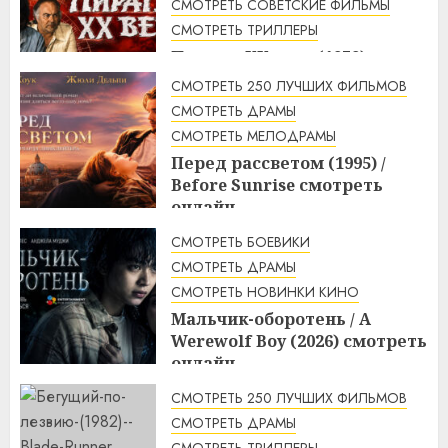
СМОТРЕТЬ СОВЕТСКИЕ ФИЛЬМЫ
4:33
10.08.2026
СМОТРЕТЬ ТРИЛЛЕРЫ
Пираты ХХ века (1979)
смотреть онлайн
СМОТРЕТЬ 250 ЛУЧШИХ ФИЛЬМОВ
3:23
10.08.2026
СМОТРЕТЬ ДРАМЫ
СМОТРЕТЬ МЕЛОДРАМЫ
Перед рассветом (1995) /
Before Sunrise смотреть
онлайн
3:10
10.08.2026
СМОТРЕТЬ БОЕВИКИ
СМОТРЕТЬ ДРАМЫ
СМОТРЕТЬ НОВИНКИ КИНО
Мальчик-оборотень / A
Werewolf Boy (2026) смотреть
онлайн
3:10
10.08.2026
СМОТРЕТЬ 250 ЛУЧШИХ ФИЛЬМОВ
СМОТРЕТЬ ДРАМЫ
СМОТРЕТЬ ТРИЛЛЕРЫ