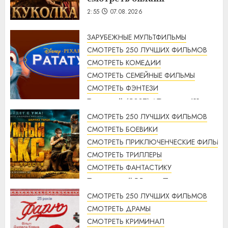
2:55
07.08.2026
ЗАРУБЕЖНЫЕ МУЛЬТФИЛЬМЫ
СМОТРЕТЬ 250 ЛУЧШИХ ФИЛЬМОВ
СМОТРЕТЬ КОМЕДИИ
СМОТРЕТЬ СЕМЕЙНЫЕ ФИЛЬМЫ
СМОТРЕТЬ ФЭНТЕЗИ
Рататуй (2007) / Ratatouille
смотреть онлайн
СМОТРЕТЬ 250 ЛУЧШИХ ФИЛЬМОВ
2:32
07.08.2026
СМОТРЕТЬ БОЕВИКИ
СМОТРЕТЬ ПРИКЛЮЧЕНЧЕСКИЕ ФИЛЬМЫ
СМОТРЕТЬ ТРИЛЛЕРЫ
СМОТРЕТЬ ФАНТАСТИКУ
Безумный Макс: Дорога
ярости (2015) / Mad Max: Fury
СМОТРЕТЬ 250 ЛУЧШИХ ФИЛЬМОВ
Road смотреть онлайн
СМОТРЕТЬ ДРАМЫ
1:56
07.08.2026
СМОТРЕТЬ КРИМИНАЛ