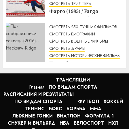
СМОТРЕТЬ ТРИЛЛЕРЫ
Фарго (1995) / Fargo
смотреть онлайн
1:49
07.08.2026
СМОТРЕТЬ 250 ЛУЧШИХ ФИЛЬМОВ
СМОТРЕТЬ БИОГРАФИИ
СМОТРЕТЬ ВОЕННЫЕ ФИЛЬМЫ
СМОТРЕТЬ ДРАМЫ
СМОТРЕТЬ ИСТОРИЧЕСКИЕ ФИЛЬМЫ
По соображениям совести
(2016) / Hacksaw Ridge
смотреть онлайн
ТРАНСЛЯЦИИ
1:12
07.08.2026
Главная
ПО ВИДАМ СПОРТA
РАСПИСАНИЯ И РЕЗУЛЬТАТЫ
ПО ВИДАМ СПОРТА
ФУТБОЛ
ХОККЕЙ
ТЕННИС
БОКС
БОРЬБА
MMA
ЛЫЖНЫЕ ГОНКИ
БИАТЛОН
ФОРМУЛА 1
СНУКЕР И БИЛЬЯРД
НБА
ВЕЛОСПОРТ
НХЛ