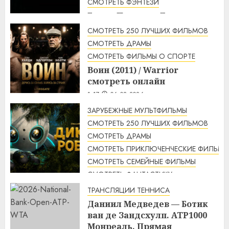
СМОТРЕТЬ ФЭНТЕЗИ
Гарри Поттер и Дары
смерти: Часть 2 (2011) / Harry
СМОТРЕТЬ 250 ЛУЧШИХ ФИЛЬМОВ
Potter and the Deathly
СМОТРЕТЬ ДРАМЫ
Hallows: Part 2 смотреть
СМОТРЕТЬ ФИЛЬМЫ О СПОРТЕ
онлайн
Воин (2011) / Warrior
2:12
06.08.2026
смотреть онлайн
1:17
06.08.2026
ЗАРУБЕЖНЫЕ МУЛЬТФИЛЬМЫ
СМОТРЕТЬ 250 ЛУЧШИХ ФИЛЬМОВ
СМОТРЕТЬ ДРАМЫ
СМОТРЕТЬ ПРИКЛЮЧЕНЧЕСКИЕ ФИЛЬМЫ
СМОТРЕТЬ СЕМЕЙНЫЕ ФИЛЬМЫ
СМОТРЕТЬ ФАНТАСТИКУ
Дикий робот (2024) / The Wild
ТРАНСЛЯЦИИ ТЕННИСА
Robot смотреть онлайн
Даниил Медведев — Ботик
1:14
06.08.2026
ван де Зандсхулп. ATP1000
Монреаль. Прямая