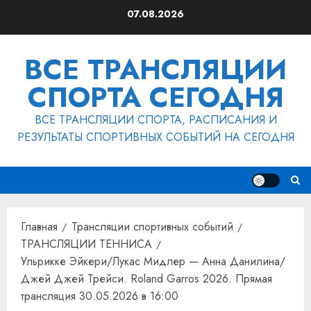
Перейти
07.08.2026
к
содержимому
ВСЕ ТРАНСЛЯЦИИ
СПОРТА СЕГОДНЯ
ВСЕ ТРАНСЛЯЦИИ СПОРТА, РАСПИСАНИЯ И
РЕЗУЛЬТАТЫ СПОРТИВНЫХ СОБЫТИЙ НА СЕГОДНЯ
Главная
Трансляции спортивных событий
ТРАНСЛЯЦИИ ТЕННИСА
Ульрикке Эйкери/Лукас Мидлер — Анна Данилина/
Джей Джей Трейси. Roland Garros 2026. Прямая
трансляция 30.05.2026 в 16:00