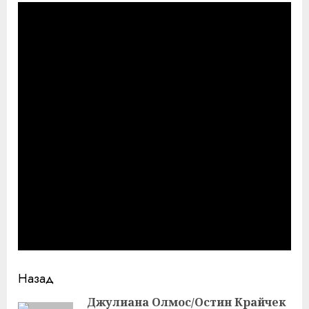
Продолжить
Назад
чтение
Джулиана Олмос/Остин Крайчек