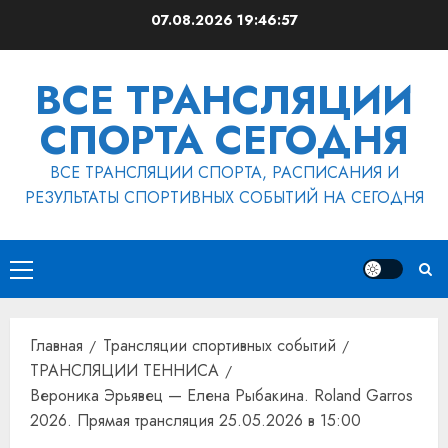
Перейти
07.08.2026
19:46:58
к
содержимому
ВСЕ ТРАНСЛЯЦИИ
СПОРТА СЕГОДНЯ
ВСЕ ТРАНСЛЯЦИИ СПОРТА, РАСПИСАНИЯ И
РЕЗУЛЬТАТЫ СПОРТИВНЫХ СОБЫТИЙ НА СЕГОДНЯ
Основное
меню
Главная
Трансляции спортивных событий
ТРАНСЛЯЦИИ ТЕННИСА
Вероника Эрьявец — Елена Рыбакина. Roland Garros
2026. Прямая трансляция 25.05.2026 в 15:00