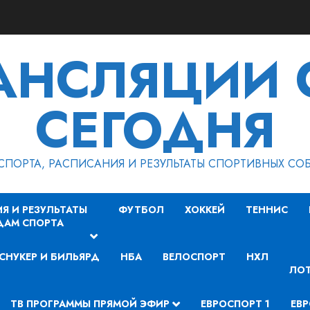
РАНСЛЯЦИИ 
СЕГОДНЯ
СПОРТА, РАСПИСАНИЯ И РЕЗУЛЬТАТЫ СПОРТИВНЫХ СО
Я И РЕЗУЛЬТАТЫ
ФУТБОЛ
ХОККЕЙ
ТЕННИС
ДАМ СПОРТА
СНУКЕР И БИЛЬЯРД
НБА
ВЕЛОСПОРТ
НХЛ
ЛОТ
ТВ ПРОГРАММЫ ПРЯМОЙ ЭФИР
ЕВРОСПОРТ 1
ЕВР