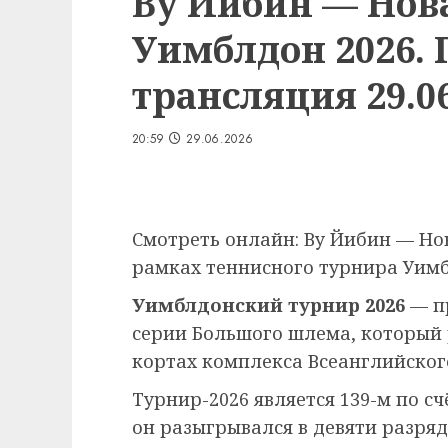
Ву Йибин — Нов
Уимблдон 2026.
трансляция 29.06
20:59
29.06.2026
Смотреть онлайн: Ву Йибин — Но
рамках теннисного турнира Уимбл
Уимблдонский турнир 2026
— п
серии Большого шлема, который
кортах комплекса Всеанглийского
Турнир-2026 является 139-м по сч
он разыгрывался в девяти разряд