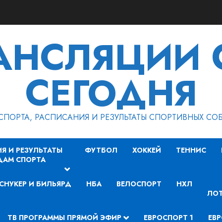
РАНСЛЯЦИИ 
СЕГОДНЯ
СПОРТА, РАСПИСАНИЯ И РЕЗУЛЬТАТЫ СПОРТИВНЫХ СО
Я И РЕЗУЛЬТАТЫ
ФУТБОЛ
ХОККЕЙ
ТЕННИС
ДАМ СПОРТА
СНУКЕР И БИЛЬЯРД
НБА
ВЕЛОСПОРТ
НХЛ
ЛОТ
ТВ ПРОГРАММЫ ПРЯМОЙ ЭФИР
ЕВРОСПОРТ 1
ЕВР