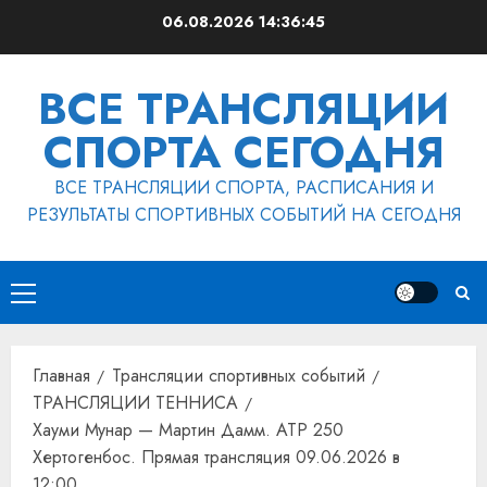
Перейти
06.08.2026
14:36:46
к
содержимому
ВСЕ ТРАНСЛЯЦИИ
СПОРТА СЕГОДНЯ
ВСЕ ТРАНСЛЯЦИИ СПОРТА, РАСПИСАНИЯ И
РЕЗУЛЬТАТЫ СПОРТИВНЫХ СОБЫТИЙ НА СЕГОДНЯ
Основное
меню
Главная
Трансляции спортивных событий
ТРАНСЛЯЦИИ ТЕННИСА
Хауми Мунар — Мартин Дамм. ATP 250
Хертогенбос. Прямая трансляция 09.06.2026 в
12:00