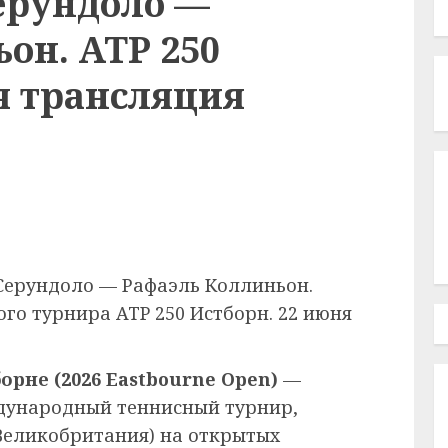
ерундоло —
он. ATP 250
я трансляция
Серундоло — Рафаэль Коллиньон.
го турнира ATP 250 Истборн. 22 июня
борне
(2026 Eastbourne Open)
—
дународный теннисный турнир,
Великобритания) на открытых