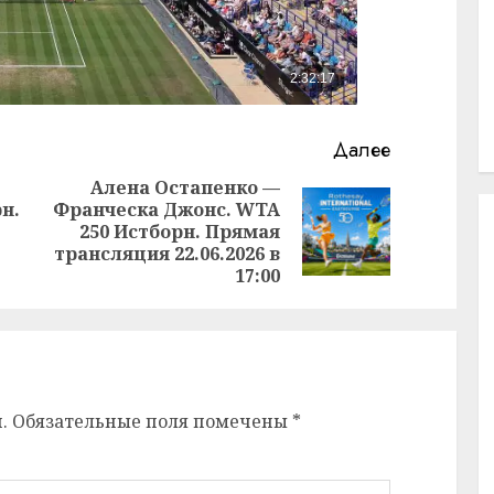
Далее
Алена Остапенко —
н.
Франческа Джонс. WTA
Предыдущая
Следующая
250 Истборн. Прямая
запись:
запись:
трансляция 22.06.2026 в
17:00
.
Обязательные поля помечены
*