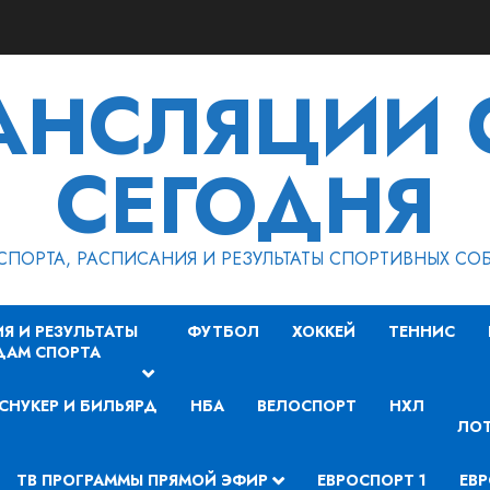
РАНСЛЯЦИИ 
СЕГОДНЯ
СПОРТА, РАСПИСАНИЯ И РЕЗУЛЬТАТЫ СПОРТИВНЫХ СО
Я И РЕЗУЛЬТАТЫ
ФУТБОЛ
ХОККЕЙ
ТЕННИС
ДАМ СПОРТА
СНУКЕР И БИЛЬЯРД
НБА
ВЕЛОСПОРТ
НХЛ
ЛОТ
ТВ ПРОГРАММЫ ПРЯМОЙ ЭФИР
ЕВРОСПОРТ 1
ЕВР