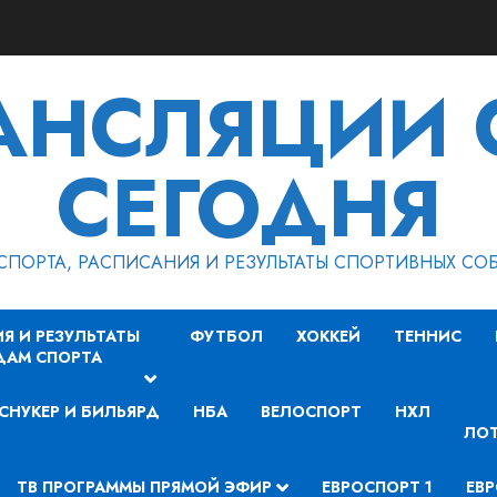
РАНСЛЯЦИИ 
СЕГОДНЯ
СПОРТА, РАСПИСАНИЯ И РЕЗУЛЬТАТЫ СПОРТИВНЫХ СО
Я И РЕЗУЛЬТАТЫ
ФУТБОЛ
ХОККЕЙ
ТЕННИС
ДАМ СПОРТА
СНУКЕР И БИЛЬЯРД
НБА
ВЕЛОСПОРТ
НХЛ
ЛОТ
ТВ ПРОГРАММЫ ПРЯМОЙ ЭФИР
ЕВРОСПОРТ 1
ЕВР