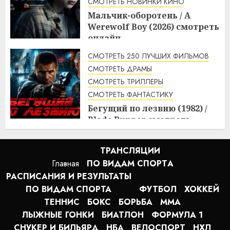
СМОТРЕТЬ НОВИНКИ КИНО
Мальчик-оборотень / A
Werewolf Boy (2026) смотреть
онлайн
3:10
10.08.2026
СМОТРЕТЬ 250 ЛУЧШИХ ФИЛЬМОВ
СМОТРЕТЬ ДРАМЫ
СМОТРЕТЬ ТРИЛЛЕРЫ
СМОТРЕТЬ ФАНТАСТИКУ
Бегущий по лезвию (1982) /
Blade Runner смотреть
онлайн
2:20
10.08.2026
ТРАНСЛЯЦИИ
Главная
ПО ВИДАМ СПОРТA
РАСПИСАНИЯ И РЕЗУЛЬТАТЫ
ПО ВИДАМ СПОРТА
ФУТБОЛ
ХОККЕЙ
ТЕННИС
БОКС
БОРЬБА
MMA
ЛЫЖНЫЕ ГОНКИ
БИАТЛОН
ФОРМУЛА 1
СНУКЕР И БИЛЬЯРД
НБА
ВЕЛОСПОРТ
НХЛ