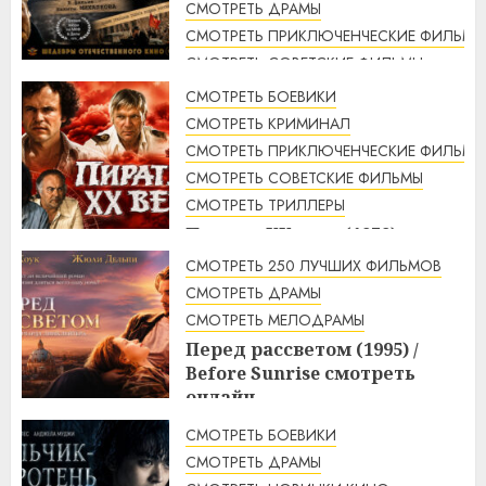
СМОТРЕТЬ ДРАМЫ
СМОТРЕТЬ ПРИКЛЮЧЕНЧЕСКИЕ ФИЛЬМЫ
СМОТРЕТЬ СОВЕТСКИЕ ФИЛЬМЫ
СМОТРЕТЬ ТРИЛЛЕРЫ
СМОТРЕТЬ БОЕВИКИ
Свой среди чужих, чужой
СМОТРЕТЬ КРИМИНАЛ
среди своих (1974 г.)
СМОТРЕТЬ ПРИКЛЮЧЕНЧЕСКИЕ ФИЛЬМЫ
смотреть онлайн
СМОТРЕТЬ СОВЕТСКИЕ ФИЛЬМЫ
4:33
10.08.2026
СМОТРЕТЬ ТРИЛЛЕРЫ
Пираты ХХ века (1979)
смотреть онлайн
СМОТРЕТЬ 250 ЛУЧШИХ ФИЛЬМОВ
3:23
10.08.2026
СМОТРЕТЬ ДРАМЫ
СМОТРЕТЬ МЕЛОДРАМЫ
Перед рассветом (1995) /
Before Sunrise смотреть
онлайн
3:10
10.08.2026
СМОТРЕТЬ БОЕВИКИ
СМОТРЕТЬ ДРАМЫ