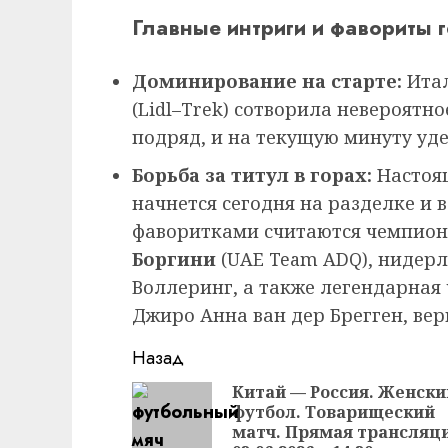
Главные интриги и фавориты 
Доминирование на старте:
Ита
(Lidl–Trek) сотворила невероятно
подряд, и на текущую минуту уд
Борьба за титул в горах:
Настоящ
начнется сегодня на разделке и
фаворитками считаются чемпион
Боргини
(UAE Team ADQ), нидерл
Воллеринг, а также легендарная
Джиро Анна ван дер Брегген, вер
Продолжить
Назад
чтение
Китай — Россия. Женски
футбол. Товарищеский
матч. Прямая трансляц