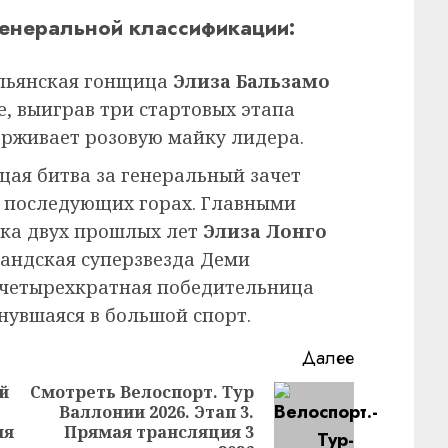
генеральной классификации:
льянская гонщица
Элиза Бальзамо
е, выиграв три стартовых этапа
ерживает розовую майку лидера.
ая битва за генеральный зачет
 в последующих горах. Главными
ка двух прошлых лет
Элиза Лонго
андская суперзвезда Деми
 четырехкратная победительница
нувшаяся в большой спорт.
Далее
й
Смотреть Велоспорт. Тур
Валлонии 2026. Этап 3.
Предыдущая
Следующая
ия
Прямая трансляция 3
запись:
запись: