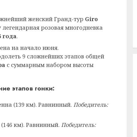
тижнейший женский Гранд-тур
Giro
ету легендарная розовая многодневка
6 года
.
ена на начало июня.
одолеть 9 сложнейших этапов общей
ра
с суммарным набором высоты
ие этапов гонки:
енна (139 км). Равнинный.
Победитель:
 (146 км). Равнинный.
Победитель: