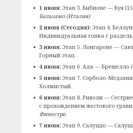
1 июня:
Этап 3. Бибионе — Буя (1
Бальзамо (Италия)
2 июня (Сегодня):
Этап 4. Беллун
Индивидуальная гонка с раздельн
3 июня:
Этап 5. Лонгароне — Сант
Горный этап.
4 июня:
Этап 6. Ала — Брешелло (
5 июня:
Этап 7. Сорболо-Медзани 
Холмистый.
6 июня:
Этап 8. Риволи — Сестрие
с прохождением жестокого грав
Финестре
.
7 июня:
Этап 9. Салуццо — Салуцц