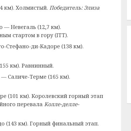
54 км). Холмистый.
Победитель: Элиза
о — Невегаль (12,7 км).
ым стартом в гору (ITT).
о-Стефано-ди-Кадоре (138 км).
155 км). Равнинный.
— Саличе-Терме (165 км).
ре (101 км). Королевский горный этап
ийного перевала
Колле-делле-
о (143 км). Горный финальный этап.