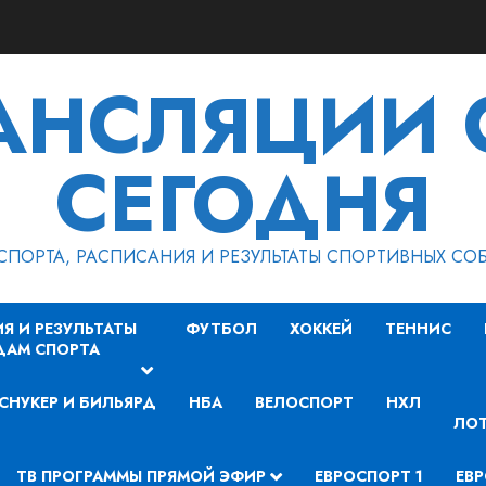
РАНСЛЯЦИИ 
СЕГОДНЯ
СПОРТА, РАСПИСАНИЯ И РЕЗУЛЬТАТЫ СПОРТИВНЫХ СО
Я И РЕЗУЛЬТАТЫ
ФУТБОЛ
ХОККЕЙ
ТЕННИС
ДАМ СПОРТА
СНУКЕР И БИЛЬЯРД
НБА
ВЕЛОСПОРТ
НХЛ
ЛОТ
ТВ ПРОГРАММЫ ПРЯМОЙ ЭФИР
ЕВРОСПОРТ 1
ЕВР