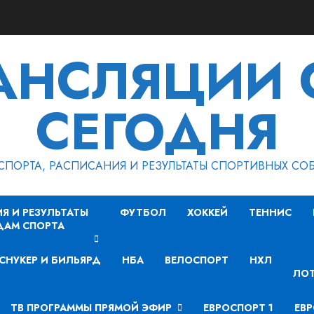
РАНСЛЯЦИИ 
СЕГОДНЯ
СПОРТА, РАСПИСАНИЯ И РЕЗУЛЬТАТЫ СПОРТИВНЫХ СО
Я И РЕЗУЛЬТАТЫ
ФУТБОЛ
ХОККЕЙ
ТЕННИС
ДАМ СПОРТА
СНУКЕР И БИЛЬЯРД
НБА
ВЕЛОСПОРТ
НХЛ
ЛОТ
ТВ ПРОГРАММЫ ПРЯМОЙ ЭФИР
ЕВРОСПОРТ 1
ЕВР