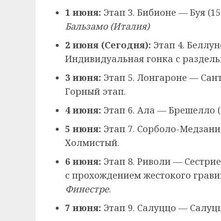
1 июня:
Этап 3. Бибионе — Буя (1
Бальзамо (Италия)
2 июня (Сегодня):
Этап 4. Беллун
Индивидуальная гонка с раздельн
3 июня:
Этап 5. Лонгароне — Сант
Горный этап.
4 июня:
Этап 6. Ала — Брешелло (
5 июня:
Этап 7. Сорболо-Медзани 
Холмистый.
6 июня:
Этап 8. Риволи — Сестрие
с прохождением жестокого грав
Финестре
.
7 июня:
Этап 9. Салуццо — Салуцц