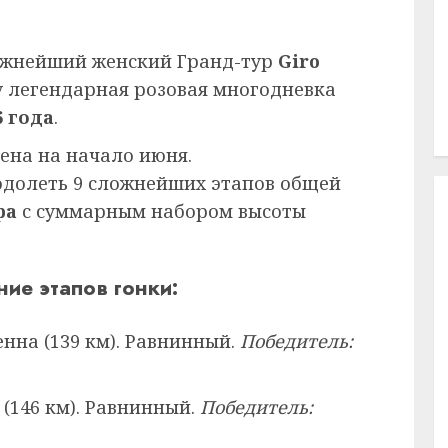
тижнейший женский Гранд-тур
Giro
ету легендарная розовая многодневка
6 года
.
ена на начало июня.
одолеть 9 сложнейших этапов общей
ра
с суммарным набором высоты
ие этапов гонки:
енна (139 км). Равнинный.
Победитель:
 (146 км). Равнинный.
Победитель: