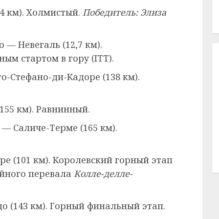
54 км). Холмистый.
Победитель: Элиза
о — Невегаль (12,7 км).
ым стартом в гору (ITT).
о-Стефано-ди-Кадоре (138 км).
155 км). Равнинный.
— Саличе-Терме (165 км).
ре (101 км). Королевский горный этап
ийного перевала
Колле-делле-
о (143 км). Горный финальный этап.