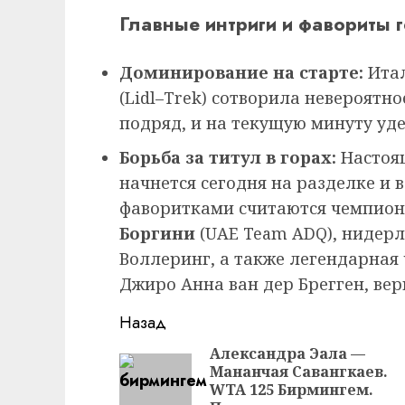
Главные интриги и фавориты 
Доминирование на старте:
Ита
(Lidl–Trek) сотворила невероятно
подряд, и на текущую минуту уд
Борьба за титул в горах:
Настоящ
начнется сегодня на разделке и
фаворитками считаются чемпион
Боргини
(UAE Team ADQ), нидерл
Воллеринг, а также легендарная
Джиро Анна ван дер Брегген, вер
Продолжить
Назад
чтение
Александра Эала —
Мананчая Савангкаев.
WTA 125 Бирмингем.