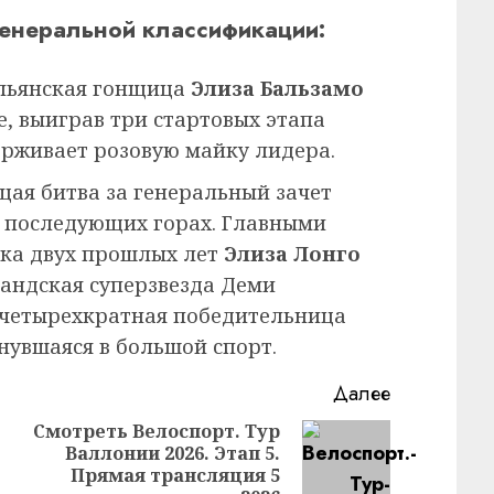
генеральной классификации:
льянская гонщица
Элиза Бальзамо
е, выиграв три стартовых этапа
ерживает розовую майку лидера.
ая битва за генеральный зачет
 в последующих горах. Главными
ка двух прошлых лет
Элиза Лонго
андская суперзвезда Деми
 четырехкратная победительница
нувшаяся в большой спорт.
Далее
Смотреть Велоспорт. Тур
Валлонии 2026. Этап 5.
Следующая
Предыдущая
Прямая трансляция 5
запись: