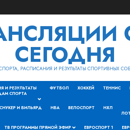
РАНСЛЯЦИИ 
СЕГОДНЯ
СПОРТА, РАСПИСАНИЯ И РЕЗУЛЬТАТЫ СПОРТИВНЫХ СО
Я И РЕЗУЛЬТАТЫ
ФУТБОЛ
ХОККЕЙ
ТЕННИС
ДАМ СПОРТА
СНУКЕР И БИЛЬЯРД
НБА
ВЕЛОСПОРТ
НХЛ
ЛОТ
ТВ ПРОГРАММЫ ПРЯМОЙ ЭФИР
ЕВРОСПОРТ 1
ЕВР