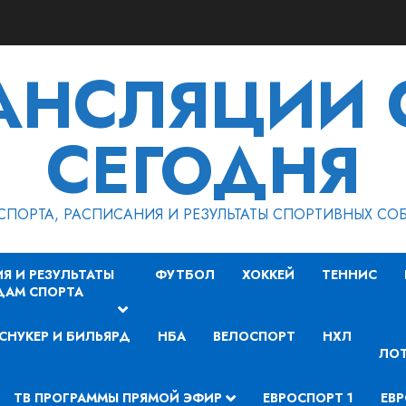
РАНСЛЯЦИИ 
СЕГОДНЯ
СПОРТА, РАСПИСАНИЯ И РЕЗУЛЬТАТЫ СПОРТИВНЫХ СО
Я И РЕЗУЛЬТАТЫ
ФУТБОЛ
ХОККЕЙ
ТЕННИС
ДАМ СПОРТА
СНУКЕР И БИЛЬЯРД
НБА
ВЕЛОСПОРТ
НХЛ
ЛОТ
ТВ ПРОГРАММЫ ПРЯМОЙ ЭФИР
ЕВРОСПОРТ 1
ЕВР