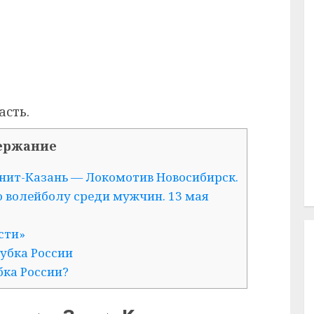
сть.
ержание
нит-Казань — Локомотив Новосибирск.
о волейболу среди мужчин. 13 мая
сти»
убка России
бка России?