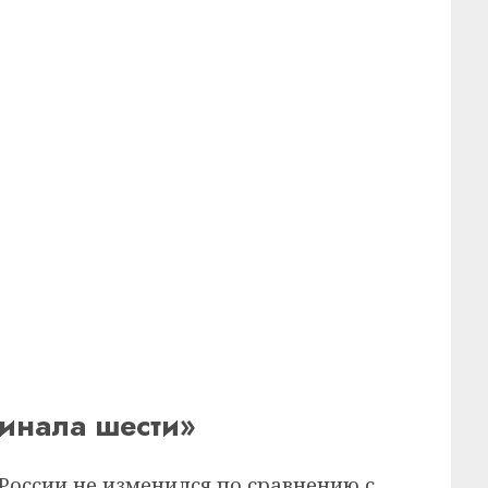
инала шести»
оссии не изменился по сравнению с