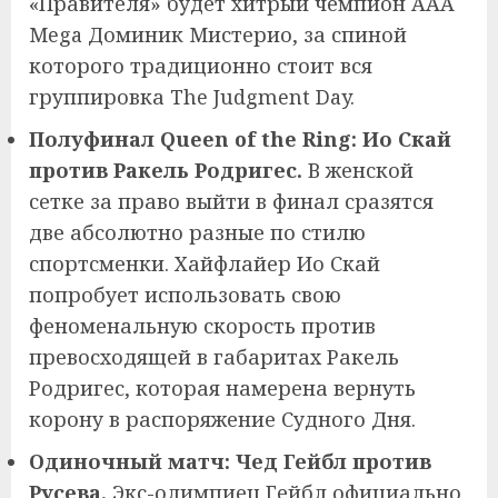
«Правителя» будет хитрый чемпион AAA
Mega Доминик Мистерио, за спиной
которого традиционно стоит вся
группировка The Judgment Day.
Полуфинал Queen of the Ring: Ио Скай
против Ракель Родригес.
В женской
сетке за право выйти в финал сразятся
две абсолютно разные по стилю
спортсменки. Хайфлайер Ио Скай
попробует использовать свою
феноменальную скорость против
превосходящей в габаритах Ракель
Родригес, которая намерена вернуть
корону в распоряжение Судного Дня.
Одиночный матч: Чед Гейбл против
Русева.
Экс-олимпиец Гейбл официально