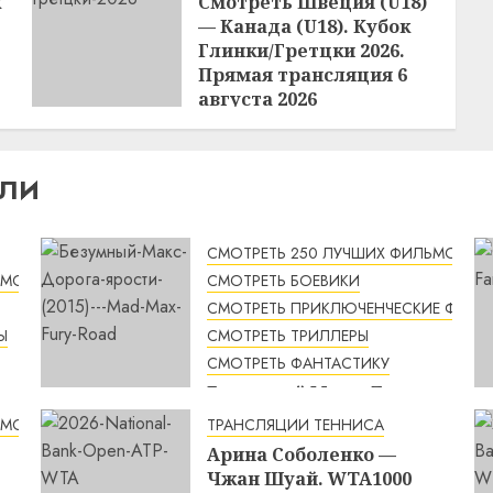
к
Смотреть Швеция (U18)
— Канада (U18). Кубок
Глинки/Гретцки 2026.
Прямая трансляция 6
августа 2026
21:05
05.08.2026
ИЛИ
СМОТРЕТЬ 250 ЛУЧШИХ ФИЛЬМОВ
ЬМОВ
СМОТРЕТЬ БОЕВИКИ
СМОТРЕТЬ ПРИКЛЮЧЕНЧЕСКИЕ ФИЛЬ
Ы
СМОТРЕТЬ ТРИЛЛЕРЫ
СМОТРЕТЬ ФАНТАСТИКУ
Безумный Макс: Дорога
ярости (2015) / Mad Max:
ЬМОВ
ТРАНСЛЯЦИИ ТЕННИСА
Fury Road смотреть
Арина Соболенко —
онлайн
Чжан Шуай. WTA1000