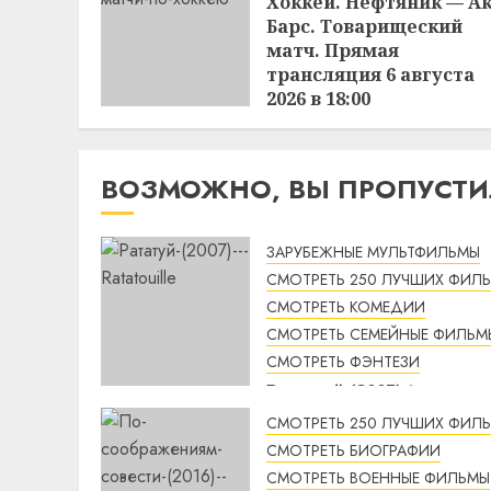
Хоккей. Нефтяник — А
Барс. Товарищеский
матч. Прямая
трансляция 6 августа
2026 в 18:00
12:14
06.08.2026
ВОЗМОЖНО, ВЫ ПРОПУСТ
ЗАРУБЕЖНЫЕ МУЛЬТФИЛЬМЫ
СМОТРЕТЬ 250 ЛУЧШИХ ФИЛ
СМОТРЕТЬ КОМЕДИИ
СМОТРЕТЬ СЕМЕЙНЫЕ ФИЛЬМ
СМОТРЕТЬ ФЭНТЕЗИ
Рататуй (2007) /
Ratatouille смотреть
СМОТРЕТЬ 250 ЛУЧШИХ ФИЛ
онлайн
СМОТРЕТЬ БИОГРАФИИ
2:32
07.08.2026
СМОТРЕТЬ ВОЕННЫЕ ФИЛЬМЫ