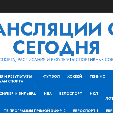
РАНСЛЯЦИИ 
СЕГОДНЯ
СПОРТА, РАСПИСАНИЯ И РЕЗУЛЬТАТЫ СПОРТИВНЫХ СО
Я И РЕЗУЛЬТАТЫ
ФУТБОЛ
ХОККЕЙ
ТЕННИС
ДАМ СПОРТА
СНУКЕР И БИЛЬЯРД
НБА
ВЕЛОСПОРТ
НХЛ
ЛОТ
ТВ ПРОГРАММЫ ПРЯМОЙ ЭФИР
ЕВРОСПОРТ 1
ЕВР