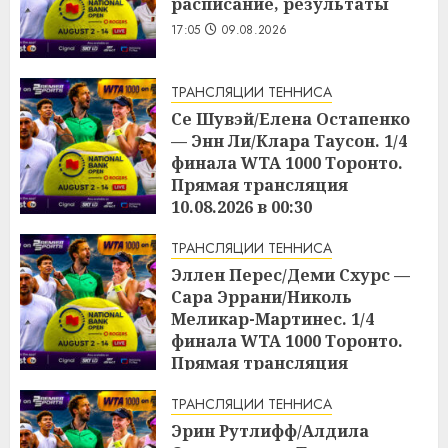
расписание, результаты
17:05
09.08.2026
ТРАНСЛЯЦИИ ТЕННИСА
Се Шувэй/Елена Остапенко
— Энн Ли/Клара Таусон. 1/4
финала WTA 1000 Торонто.
Прямая трансляция
10.08.2026 в 00:30
17:04
09.08.2026
ТРАНСЛЯЦИИ ТЕННИСА
Эллен Перес/Деми Схурс —
Сара Эррани/Николь
Меликар-Мартинес. 1/4
финала WTA 1000 Торонто.
Прямая трансляция
09.08.2026 в 23:00
ТРАНСЛЯЦИИ ТЕННИСА
17:03
09.08.2026
Эрин Рутлифф/Алдила