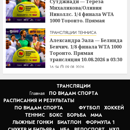
Сутджиади — Тереза
Михаликова/Оливия
Николлс. 1/4 финала WTA
1000 Торонто. Прямая
трансляция 09.08.2026 в 19:30
ТРАНСЛЯЦИИ ТЕННИСА
17:01
09.08.2026
Александра Эала — Белинда
Бенчич. 1/8 финала WTA 1000
Торонто. Прямая
трансляция 10.08.2026 в 03:30
16:54
09.08.2026
ТРАНСЛЯЦИИ
Главная
ПО ВИДАМ СПОРТA
РАСПИСАНИЯ И РЕЗУЛЬТАТЫ
ПО ВИДАМ СПОРТА
ФУТБОЛ
ХОККЕЙ
ТЕННИС
БОКС
БОРЬБА
MMA
ЛЫЖНЫЕ ГОНКИ
БИАТЛОН
ФОРМУЛА 1
СНУКЕР И БИЛЬЯРД
НБА
ВЕЛОСПОРТ
НХЛ