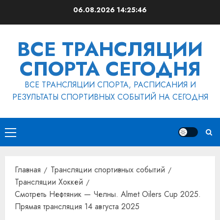
Перейти
06.08.2026
14:25:46
к
содержимому
ВСЕ ТРАНСЛЯЦИИ
СПОРТА СЕГОДНЯ
ВСЕ ТРАНСЛЯЦИИ СПОРТА, РАСПИСАНИЯ И
РЕЗУЛЬТАТЫ СПОРТИВНЫХ СОБЫТИЙ НА СЕГОДНЯ
Основное
меню
Главная
Трансляции спортивных событий
Трансляции Хоккей
Смотреть Нефтяник — Челны. Almet Oilers Cup 2025.
Прямая трансляция 14 августа 2025