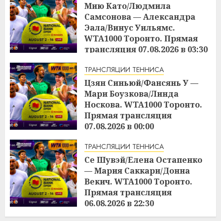
Мию Като/Людмила
Самсонова — Александра
Эала/Винус Уильямс.
WTA1000 Торонто. Прямая
трансляция 07.08.2026 в 03:30
17:03
06.08.2026
ТРАНСЛЯЦИИ ТЕННИСА
Цзян Синьюй/Фансянь У —
Мари Боузкова/Линда
Носкова. WTA1000 Торонто.
Прямая трансляция
07.08.2026 в 00:00
17:01
06.08.2026
ТРАНСЛЯЦИИ ТЕННИСА
Се Шувэй/Елена Остапенко
— Мария Саккари/Донна
Векич. WTA1000 Торонто.
Прямая трансляция
06.08.2026 в 22:30
16:59
06.08.2026