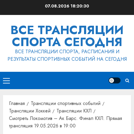
Перейти
07.08.2026
18:20:31
к
содержимому
ВСЕ ТРАНСЛЯЦИИ
СПОРТА СЕГОДНЯ
ВСЕ ТРАНСЛЯЦИИ СПОРТА, РАСПИСАНИЯ И
РЕЗУЛЬТАТЫ СПОРТИВНЫХ СОБЫТИЙ НА СЕГОДНЯ
Основное
меню
Главная
Трансляции спортивных событий
Трансляции Хоккей
Трансляции КХЛ
Смотреть Локомотив – Ак Барс. Финал КХЛ. Прямая
трансляция 19.05.2026 в 19:00