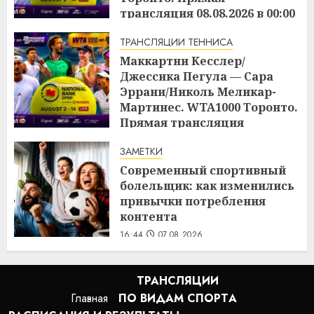
трансляция 08.08.2026 в 00:00
16:48
07.08.2026
ТРАНСЛЯЦИИ ТЕННИСА
Маккартни Кесслер/
Джессика Пегула — Сара
Эррани/Николь Меликар-
Мартинес. WTA1000 Торонто.
Прямая трансляция
07.08.2026 в 21:00
ЗАМЕТКИ
16:45
07.08.2026
Современный спортивный
болельщик: как изменились
привычки потребления
контента
16:44
07.08.2026
ТРАНСЛЯЦИИ
Главная
ПО ВИДАМ СПОРТA