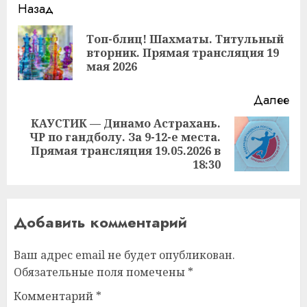
Продолжить
Назад
чтение
Топ-блиц! Шахматы. Титульный
Пр
вторник. Прямая трансляция 19
за
мая 2026
Далее
КАУСТИК — Динамо Астрахань.
ЧР по гандболу. За 9-12-е места.
Следующая
Прямая трансляция 19.05.2026 в
запись:
18:30
Добавить комментарий
Ваш адрес email не будет опубликован.
Обязательные поля помечены
*
Комментарий
*