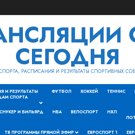
РАНСЛЯЦИИ 
СЕГОДНЯ
СПОРТА, РАСПИСАНИЯ И РЕЗУЛЬТАТЫ СПОРТИВНЫХ СО
Я И РЕЗУЛЬТАТЫ
ФУТБОЛ
ХОККЕЙ
ТЕННИС
ДАМ СПОРТА
СНУКЕР И БИЛЬЯРД
НБА
ВЕЛОСПОРТ
НХЛ
ЛОТ
ТВ ПРОГРАММЫ ПРЯМОЙ ЭФИР
ЕВРОСПОРТ 1
ЕВР