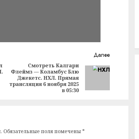
Далее
л
Смотреть Калгари
Л.
Флеймз — Коламбус Блю
Предыдущая
Следующая
Джекетс. НХЛ. Прямая
запись:
запись:
трансляция 6 ноября 2025
в 05:30
.
Обязательные поля помечены
*