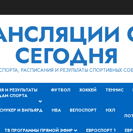
РАНСЛЯЦИИ 
СЕГОДНЯ
СПОРТА, РАСПИСАНИЯ И РЕЗУЛЬТАТЫ СПОРТИВНЫХ СО
Я И РЕЗУЛЬТАТЫ
ФУТБОЛ
ХОККЕЙ
ТЕННИС
ДАМ СПОРТА
СНУКЕР И БИЛЬЯРД
НБА
ВЕЛОСПОРТ
НХЛ
ЛОТ
ТВ ПРОГРАММЫ ПРЯМОЙ ЭФИР
ЕВРОСПОРТ 1
ЕВР