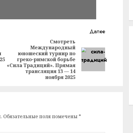
Далее
Смотреть
Международный
Предыдущая
я
юношеский турнир по
Следующая
запись:
25
греко-римской борьбе
запись:
«Сила Традиций». Прямая
трансляция 13 — 14
ноября 2025
.
Обязательные поля помечены
*