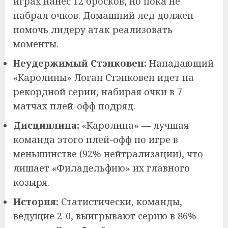
играх нанес 12 бросков, но пока не
набрал очков. Домашний лед должен
помочь лидеру атак реализовать
моменты.
Неудержимый Стэнковен:
Нападающий
«Каролины» Логан Стэнковен идет на
рекордной серии, набирая очки в 7
матчах плей-офф подряд.
Дисциплина:
«Каролина» — лучшая
команда этого плей-офф по игре в
меньшинстве (92% нейтрализации), что
лишает «Филадельфию» их главного
козыря.
История:
Статистически, команды,
ведущие 2-0, выигрывают серию в 86%