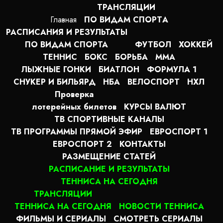
ТРАНСЛЯЦИИ
Главная
ПО ВИДАМ СПОРТA
РАСПИСАНИЯ И РЕЗУЛЬТАТЫ
ПО ВИДАМ СПОРТА
ФУТБОЛ
ХОККЕЙ
ТЕННИС
БОКС
БОРЬБА
MMA
ЛЫЖНЫЕ ГОНКИ
БИАТЛОН
ФОРМУЛА 1
СНУКЕР И БИЛЬЯРД
НБА
ВЕЛОСПОРТ
НХЛ
Проверка
лотерейных билетов
КУРСЫ ВАЛЮТ
ТВ СПОРТИВНЫЕ КАНАЛЫ
ТВ ПРОГРАММЫ ПРЯМОЙ ЭФИР
ЕВРОСПОРТ 1
ЕВРОСПОРТ 2
КОНТАКТЫ
РАЗМЕЩЕНИЕ СТАТЕЙ
РАСПИСАНИЕ И РЕЗУЛЬТАТЫ
ТЕННИСА НА СЕГОДНЯ
ТРАНСЛЯЦИИ
ТЕННИСА НА СЕГОДНЯ
НОВОСТИ ТЕННИСА
ФИЛЬМЫ И СЕРИАЛЫ
СМОТРЕТЬ СЕРИАЛЫ