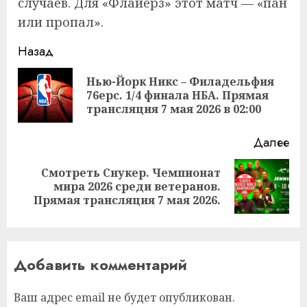
случаев. Для «Флайерз» этот матч — «пан
или пропал».
Продолжить
Назад
чтение
Нью-Йорк Никс – Филадельфия
Пр
76ерс. 1/4 финала НБА. Прямая
за
трансляция 7 мая 2026 в 02:00
Далее
Смотреть Снукер. Чемпионат
Следующая
мира 2026 среди ветеранов.
запись:
Прямая трансляция 7 мая 2026.
Добавить комментарий
Ваш адрес email не будет опубликован.