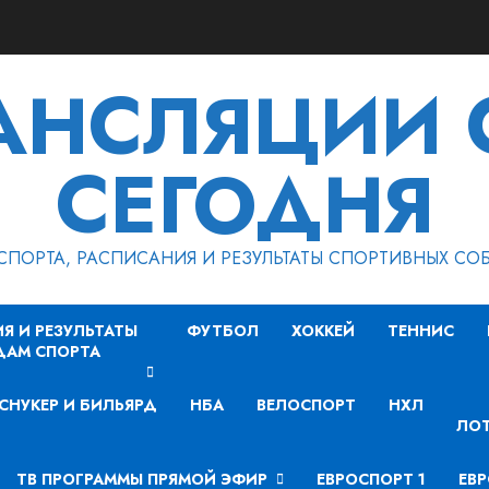
РАНСЛЯЦИИ 
СЕГОДНЯ
СПОРТА, РАСПИСАНИЯ И РЕЗУЛЬТАТЫ СПОРТИВНЫХ СО
Я И РЕЗУЛЬТАТЫ
ФУТБОЛ
ХОККЕЙ
ТЕННИС
ДАМ СПОРТА
СНУКЕР И БИЛЬЯРД
НБА
ВЕЛОСПОРТ
НХЛ
ЛОТ
ТВ ПРОГРАММЫ ПРЯМОЙ ЭФИР
ЕВРОСПОРТ 1
ЕВР