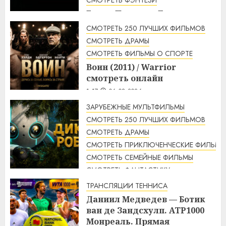
Гарри Поттер и Дары
смерти: Часть 2 (2011) / Harry
СМОТРЕТЬ 250 ЛУЧШИХ ФИЛЬМОВ
Potter and the Deathly
СМОТРЕТЬ ДРАМЫ
Hallows: Part 2 смотреть
СМОТРЕТЬ ФИЛЬМЫ О СПОРТЕ
онлайн
Воин (2011) / Warrior
2:12
06.08.2026
смотреть онлайн
1:17
06.08.2026
ЗАРУБЕЖНЫЕ МУЛЬТФИЛЬМЫ
СМОТРЕТЬ 250 ЛУЧШИХ ФИЛЬМОВ
СМОТРЕТЬ ДРАМЫ
СМОТРЕТЬ ПРИКЛЮЧЕНЧЕСКИЕ ФИЛЬМЫ
СМОТРЕТЬ СЕМЕЙНЫЕ ФИЛЬМЫ
СМОТРЕТЬ ФАНТАСТИКУ
Дикий робот (2024) / The Wild
ТРАНСЛЯЦИИ ТЕННИСА
Robot смотреть онлайн
Даниил Медведев — Ботик
1:14
06.08.2026
ван де Зандсхулп. ATP1000
Монреаль. Прямая