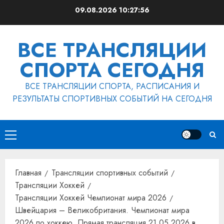
Перейти
09.08.2026
10:27:57
к
содержимому
ВСЕ ТРАНСЛЯЦИИ
СПОРТА СЕГОДНЯ
ВСЕ ТРАНСЛЯЦИИ СПОРТА, РАСПИСАНИЯ И
РЕЗУЛЬТАТЫ СПОРТИВНЫХ СОБЫТИЙ НА СЕГОДНЯ
Основное
меню
Главная
Трансляции спортивных событий
Трансляции Хоккей
Трансляции Хоккей Чемпионат мира 2026
Швейцария – Великобритания. Чемпионат мира
2026 по хоккею. Прямая трансляция 21.05.2026 в