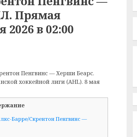
рентон Пенгвинс —
ХЛ. Прямая
 2026 в 02:00
рентон Пенгвинс — Херши Беарс.
ской хоккейной лиги (AHL). 8 мая
ержание
лкс-Барре/Скрентон Пенгвинс —