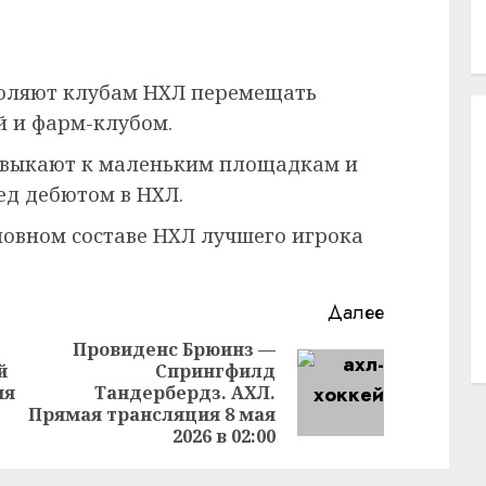
оляют клубам НХЛ перемещать
й и фарм-клубом.
выкают к маленьким площадкам и
ед дебютом в НХЛ.
новном составе НХЛ лучшего игрока
Далее
Провиденс Брюинз —
й
Спрингфилд
Предыдущая
Следующая
ия
Тандербердз. АХЛ.
запись:
запись:
Прямая трансляция 8 мая
2026 в 02:00