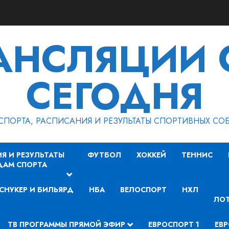
РАНСЛЯЦИИ 
СЕГОДНЯ
СПОРТА, РАСПИСАНИЯ И РЕЗУЛЬТАТЫ СПОРТИВНЫХ СО
Я И РЕЗУЛЬТАТЫ
ФУТБОЛ
ХОККЕЙ
ТЕННИС
ДАМ СПОРТА
СНУКЕР И БИЛЬЯРД
НБА
ВЕЛОСПОРТ
НХЛ
ЛОТ
ТВ ПРОГРАММЫ ПРЯМОЙ ЭФИР
ЕВРОСПОРТ 1
ЕВР