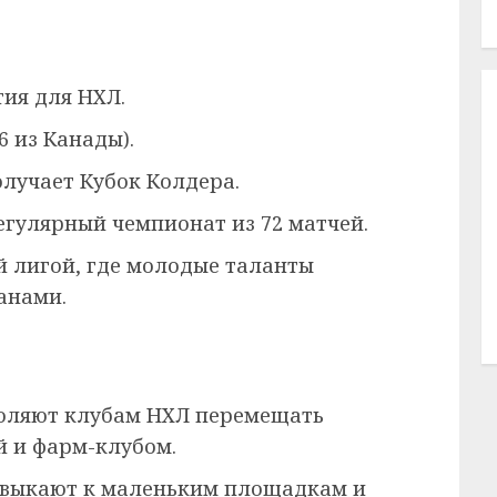
ия для НХЛ.
6 из Канады).
лучает Кубок Колдера.
гулярный чемпионат из 72 матчей.
й лигой, где молодые таланты
анами.
оляют клубам НХЛ перемещать
й и фарм-клубом.
выкают к маленьким площадкам и