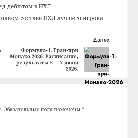
ед дебютом в НХЛ.
новном составе НХЛ лучшего игрока
Далее
о
Формула-1. Гран-при
Монако 2026. Расписание,
Предыдущая
Следующая
результаты 5 — 7 июня
запись:
запись:
2026.
.
Обязательные поля помечены
*