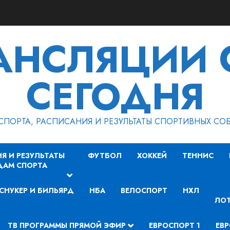
РАНСЛЯЦИИ 
СЕГОДНЯ
СПОРТА, РАСПИСАНИЯ И РЕЗУЛЬТАТЫ СПОРТИВНЫХ СО
Я И РЕЗУЛЬТАТЫ
ФУТБОЛ
ХОККЕЙ
ТЕННИС
ДАМ СПОРТА
СНУКЕР И БИЛЬЯРД
НБА
ВЕЛОСПОРТ
НХЛ
ЛОТ
ТВ ПРОГРАММЫ ПРЯМОЙ ЭФИР
ЕВРОСПОРТ 1
ЕВР