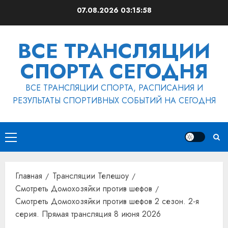
Перейти
07.08.2026
03:15:59
к
содержимому
ВСЕ ТРАНСЛЯЦИИ
СПОРТА СЕГОДНЯ
ВСЕ ТРАНСЛЯЦИИ СПОРТА, РАСПИСАНИЯ И
РЕЗУЛЬТАТЫ СПОРТИВНЫХ СОБЫТИЙ НА СЕГОДНЯ
Основное
меню
Главная
Трансляции Телешоу
Смотреть Домохозяйки против шефов
Смотреть Домохозяйки против шефов 2 сезон. 2-я
серия. Прямая трансляция 8 июня 2026