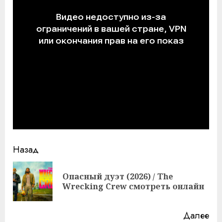
Продолжить
Назад
чтение
Опасный дуэт (2026) / The
Пр
Wrecking Crew смотреть онлайн
за
Далее