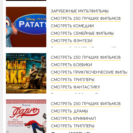
ЗАРУБЕЖНЫЕ МУЛЬТФИЛЬМЫ
СМОТРЕТЬ 250 ЛУЧШИХ ФИЛЬМОВ
СМОТРЕТЬ КОМЕДИИ
СМОТРЕТЬ СЕМЕЙНЫЕ ФИЛЬМЫ
СМОТРЕТЬ ФЭНТЕЗИ
Рататуй (2007) / Ratatouille
смотреть онлайн
СМОТРЕТЬ 250 ЛУЧШИХ ФИЛЬМОВ
2:32
07.08.2026
СМОТРЕТЬ БОЕВИКИ
СМОТРЕТЬ ПРИКЛЮЧЕНЧЕСКИЕ ФИЛЬМЫ
СМОТРЕТЬ ТРИЛЛЕРЫ
СМОТРЕТЬ ФАНТАСТИКУ
Безумный Макс: Дорога
ярости (2015) / Mad Max: Fury
СМОТРЕТЬ 250 ЛУЧШИХ ФИЛЬМОВ
Road смотреть онлайн
СМОТРЕТЬ ДРАМЫ
1:56
07.08.2026
СМОТРЕТЬ КРИМИНАЛ
СМОТРЕТЬ ТРИЛЛЕРЫ