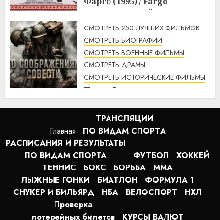
Фарго (1995) / Fargo
смотреть онлайн
1:49
07.08.2026
СМОТРЕТЬ 250 ЛУЧШИХ ФИЛЬМОВ
СМОТРЕТЬ БИОГРАФИИ
СМОТРЕТЬ ВОЕННЫЕ ФИЛЬМЫ
СМОТРЕТЬ ДРАМЫ
СМОТРЕТЬ ИСТОРИЧЕСКИЕ ФИЛЬМЫ
По соображениям совести
(2016) / Hacksaw Ridge
смотреть онлайн
ТРАНСЛЯЦИИ
1:12
07.08.2026
Главная
ПО ВИДАМ СПОРТA
РАСПИСАНИЯ И РЕЗУЛЬТАТЫ
ПО ВИДАМ СПОРТА
ФУТБОЛ
ХОККЕЙ
ТЕННИС
БОКС
БОРЬБА
MMA
ЛЫЖНЫЕ ГОНКИ
БИАТЛОН
ФОРМУЛА 1
СНУКЕР И БИЛЬЯРД
НБА
ВЕЛОСПОРТ
НХЛ
Проверка
лотерейных билетов
КУРСЫ ВАЛЮТ