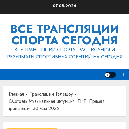
Перейти
07.08.2026
к
содержимому
ВСЕ ТРАНСЛЯЦИИ
СПОРТА СЕГОДНЯ
ВСЕ ТРАНСЛЯЦИИ СПОРТА, РАСПИСАНИЯ И
РЕЗУЛЬТАТЫ СПОРТИВНЫХ СОБЫТИЙ НА СЕГОДНЯ
Главная
Трансляции Телешоу
Смотреть Музыкальная интуиция. ТНТ. Прямая
трансляция 30 мая 2026.