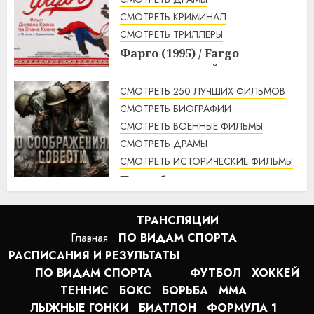
1:56
07.08.2026
СМОТРЕТЬ КРИМИНАЛ
СМОТРЕТЬ ТРИЛЛЕРЫ
Фарго (1995) / Fargo
смотреть онлайн
1:49
07.08.2026
СМОТРЕТЬ 250 ЛУЧШИХ ФИЛЬМОВ
СМОТРЕТЬ БИОГРАФИИ
СМОТРЕТЬ ВОЕННЫЕ ФИЛЬМЫ
СМОТРЕТЬ ДРАМЫ
СМОТРЕТЬ ИСТОРИЧЕСКИЕ ФИЛЬМЫ
По соображениям совести
(2016) / Hacksaw Ridge
смотреть онлайн
ТРАНСЛЯЦИИ
1:12
07.08.2026
Главная
ПО ВИДАМ СПОРТA
РАСПИСАНИЯ И РЕЗУЛЬТАТЫ
ПО ВИДАМ СПОРТА
ФУТБОЛ
ХОККЕЙ
ТЕННИС
БОКС
БОРЬБА
MMA
ЛЫЖНЫЕ ГОНКИ
БИАТЛОН
ФОРМУЛА 1