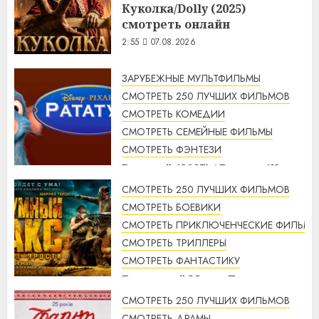
Куколка/Dolly (2025)
смотреть онлайн
2:55
07.08.2026
ЗАРУБЕЖНЫЕ МУЛЬТФИЛЬМЫ
СМОТРЕТЬ 250 ЛУЧШИХ ФИЛЬМОВ
СМОТРЕТЬ КОМЕДИИ
СМОТРЕТЬ СЕМЕЙНЫЕ ФИЛЬМЫ
СМОТРЕТЬ ФЭНТЕЗИ
Рататуй (2007) / Ratatouille
смотреть онлайн
СМОТРЕТЬ 250 ЛУЧШИХ ФИЛЬМОВ
2:32
07.08.2026
СМОТРЕТЬ БОЕВИКИ
СМОТРЕТЬ ПРИКЛЮЧЕНЧЕСКИЕ ФИЛЬМЫ
СМОТРЕТЬ ТРИЛЛЕРЫ
СМОТРЕТЬ ФАНТАСТИКУ
Безумный Макс: Дорога
ярости (2015) / Mad Max: Fury
СМОТРЕТЬ 250 ЛУЧШИХ ФИЛЬМОВ
Road смотреть онлайн
СМОТРЕТЬ ДРАМЫ