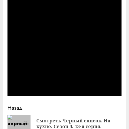
Продолжить
Назад
чтение
Смотреть Черный список. На
Пр
кухне. Сезон 4. 13-я серия.