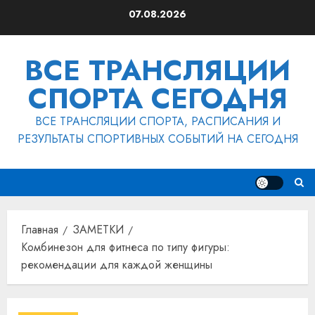
Перейти
07.08.2026
к
содержимому
ВСЕ ТРАНСЛЯЦИИ
СПОРТА СЕГОДНЯ
ВСЕ ТРАНСЛЯЦИИ СПОРТА, РАСПИСАНИЯ И
РЕЗУЛЬТАТЫ СПОРТИВНЫХ СОБЫТИЙ НА СЕГОДНЯ
Главная
ЗАМЕТКИ
Комбинезон для фитнеса по типу фигуры:
рекомендации для каждой женщины