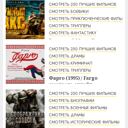
смотреть онлайн
СМОТРЕТЬ 250 ЛУЧШИХ ФИЛЬМОВ
2:32
07.08.2026
СМОТРЕТЬ БОЕВИКИ
СМОТРЕТЬ ПРИКЛЮЧЕНЧЕСКИЕ ФИЛЬМЫ
СМОТРЕТЬ ТРИЛЛЕРЫ
СМОТРЕТЬ ФАНТАСТИКУ
Безумный Макс: Дорога
ярости (2015) / Mad Max: Fury
СМОТРЕТЬ 250 ЛУЧШИХ ФИЛЬМОВ
Road смотреть онлайн
СМОТРЕТЬ ДРАМЫ
1:56
07.08.2026
СМОТРЕТЬ КРИМИНАЛ
СМОТРЕТЬ ТРИЛЛЕРЫ
Фарго (1995) / Fargo
смотреть онлайн
1:49
07.08.2026
СМОТРЕТЬ 250 ЛУЧШИХ ФИЛЬМОВ
СМОТРЕТЬ БИОГРАФИИ
СМОТРЕТЬ ВОЕННЫЕ ФИЛЬМЫ
СМОТРЕТЬ ДРАМЫ
СМОТРЕТЬ ИСТОРИЧЕСКИЕ ФИЛЬМЫ