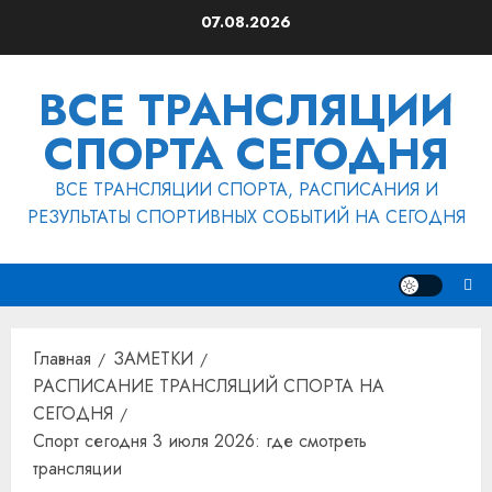
Перейти
07.08.2026
к
содержимому
ВСЕ ТРАНСЛЯЦИИ
СПОРТА СЕГОДНЯ
ВСЕ ТРАНСЛЯЦИИ СПОРТА, РАСПИСАНИЯ И
РЕЗУЛЬТАТЫ СПОРТИВНЫХ СОБЫТИЙ НА СЕГОДНЯ
Главная
ЗАМЕТКИ
РАСПИСАНИЕ ТРАНСЛЯЦИЙ СПОРТА НА
СЕГОДНЯ
Спорт сегодня 3 июля 2026: где смотреть
трансляции