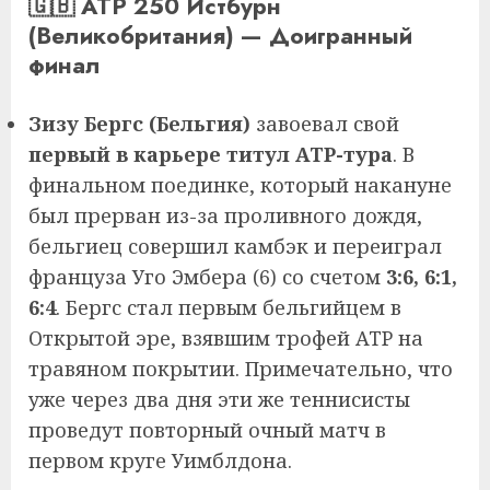
🇬🇧 ATP 250 Истбурн
(Великобритания) — Доигранный
финал
Зизу Бергс (Бельгия)
завоевал свой
первый в карьере титул ATP-тура
. В
финальном поединке, который накануне
был прерван из-за проливного дождя,
бельгиец совершил камбэк и переиграл
француза Уго Эмбера (6) со счетом
3:6, 6:1,
6:4
. Бергс стал первым бельгийцем в
Открытой эре, взявшим трофей ATP на
травяном покрытии. Примечательно, что
уже через два дня эти же теннисисты
проведут повторный очный матч в
первом круге Уимблдона.