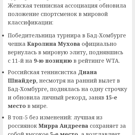
Женская теннисная ассоциация обновила
положение спортсменок в мировой
классификации:
Победительница турнира в Бад-Хомбурге
чешка
Каролина Мухова
официально
вернулась в мировую элиту, поднявшись
с 11-й на
9-ю позицию
в рейтинге WTA.
Российская теннисистка
Диана
Шнайдер
, несмотря на ранний вылет в
Бад-Хомбурге, поднялась на одну строчку
и обновила личный рекорд, заняв
15-е
место
в мире.
В топ-5 без изменений: лучшая из
россиянок
Мирра Андреева
сохраняет за
собой высокое
5-е место
, а возглавляет