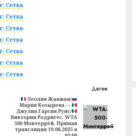
г: Сетка
г: Сетка
г: Сетка
г: Сетка
г: Сетка
г: Сетка
г: Сетка
Далее
Леолия Жанжан/
Мария Козырева —
Предыдущая
Джулия Гарсия Руис/
запись:
Следующая
Виктория Родригес. WTA
запись:
500 Монтеррей. Прямая
трансляция 19.08.2025 в
02:00