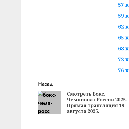
57 к
59 к
62 к
65 к
68 к
72 к
76 к
Продолжить
Назад
чтение
Смотреть Бокс.
Чемпионат России 2025.
Прямая трансляция 19
августа 2025.