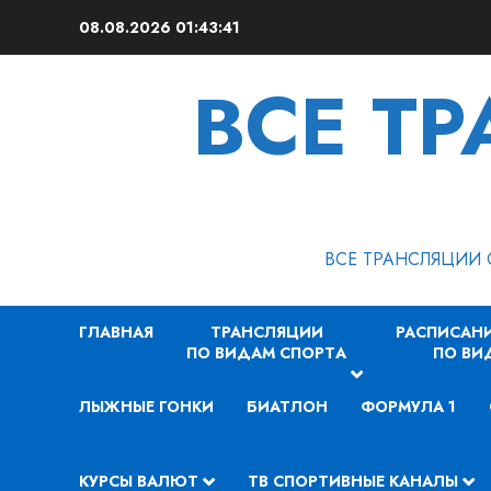
Перейти
08.08.2026
01:43:41
к
содержимому
ВСЕ Т
ВСЕ ТРАНСЛЯЦИИ 
ГЛАВНАЯ
ТРАНСЛЯЦИИ
РАСПИСАНИ
ПО ВИДАМ СПОРТA
ПО ВИ
ЛЫЖНЫЕ ГОНКИ
БИАТЛОН
ФОРМУЛА 1
КУРСЫ ВАЛЮТ
ТВ СПОРТИВНЫЕ КАНАЛЫ