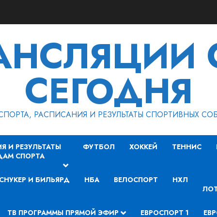
РАНСЛЯЦИИ 
СЕГОДНЯ
СПОРТА, РАСПИСАНИЯ И РЕЗУЛЬТАТЫ СПОРТИВНЫХ СО
Я И РЕЗУЛЬТАТЫ
ФУТБОЛ
ХОККЕЙ
ТЕННИС
ДАМ СПОРТА
СНУКЕР И БИЛЬЯРД
НБА
ВЕЛОСПОРТ
НХЛ
ЛОТ
ТВ ПРОГРАММЫ ПРЯМОЙ ЭФИР
ЕВРОСПОРТ 1
ЕВР