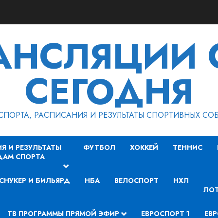
РАНСЛЯЦИИ 
СЕГОДНЯ
СПОРТА, РАСПИСАНИЯ И РЕЗУЛЬТАТЫ СПОРТИВНЫХ СО
Я И РЕЗУЛЬТАТЫ
ФУТБОЛ
ХОККЕЙ
ТЕННИС
ДАМ СПОРТА
СНУКЕР И БИЛЬЯРД
НБА
ВЕЛОСПОРТ
НХЛ
ЛОТ
ТВ ПРОГРАММЫ ПРЯМОЙ ЭФИР
ЕВРОСПОРТ 1
ЕВР