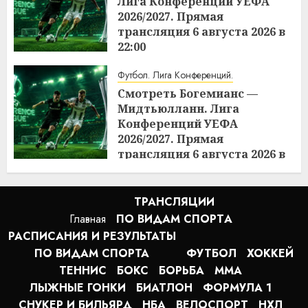
Лига Конференций УЕФА
2026/2027. Прямая
трансляция 6 августа 2026 в
22:00
15:43
06.08.2026
Футбол. Лига Конференций.
Смотреть Богемианс —
Мидтьюлланн. Лига
Конференций УЕФА
2026/2027. Прямая
трансляция 6 августа 2026 в
21:45
15:42
06.08.2026
ТРАНСЛЯЦИИ
Главная
ПО ВИДАМ СПОРТA
РАСПИСАНИЯ И РЕЗУЛЬТАТЫ
ПО ВИДАМ СПОРТА
ФУТБОЛ
ХОККЕЙ
ТЕННИС
БОКС
БОРЬБА
MMA
ЛЫЖНЫЕ ГОНКИ
БИАТЛОН
ФОРМУЛА 1
СНУКЕР И БИЛЬЯРД
НБА
ВЕЛОСПОРТ
НХЛ