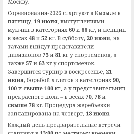
Москву.
Соревнования-2026 стартуют в Кызыле в
пятницу,
19 июня
, выступлениями
мужчин в категориях
60
и
66
кг, и женщин
в весах
48
и
52
кг. В субботу,
20 июня
, на
татами выйдут представители
дивизионов
73
и
81
кг у спортсменов, а
также
57
и
63
кг у спортсменок.
Завершится турнир в воскресенье,
21
июня
, борьбой атлетов в категориях
90
,
100
и
свыше 100
кг, а у представительниц
прекрасного пола – в весах
70
,
78
и
свыше 78
кг. Процедура жеребьевки
запланирована на четверг,
18 июня
.
Каждый день предварительные встречи
стартуют в
13:00
по местному времени,