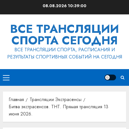
Перейти
08.08.2026
10:39:01
к
содержимому
ВСЕ ТРАНСЛЯЦИИ
СПОРТА СЕГОДНЯ
ВСЕ ТРАНСЛЯЦИИ СПОРТА, РАСПИСАНИЯ И
РЕЗУЛЬТАТЫ СПОРТИВНЫХ СОБЫТИЙ НА СЕГОДНЯ
Основное
меню
Главная
Трансляции Экстрасенсы
Битва экстрасенсов. ТНТ. Прямая трансляция 13
июня 2026.