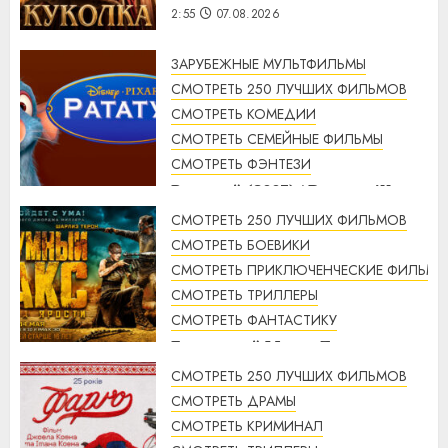
2:55
07.08.2026
ЗАРУБЕЖНЫЕ МУЛЬТФИЛЬМЫ
СМОТРЕТЬ 250 ЛУЧШИХ ФИЛЬМОВ
СМОТРЕТЬ КОМЕДИИ
СМОТРЕТЬ СЕМЕЙНЫЕ ФИЛЬМЫ
СМОТРЕТЬ ФЭНТЕЗИ
Рататуй (2007) / Ratatouille
смотреть онлайн
СМОТРЕТЬ 250 ЛУЧШИХ ФИЛЬМОВ
2:32
07.08.2026
СМОТРЕТЬ БОЕВИКИ
СМОТРЕТЬ ПРИКЛЮЧЕНЧЕСКИЕ ФИЛЬМЫ
СМОТРЕТЬ ТРИЛЛЕРЫ
СМОТРЕТЬ ФАНТАСТИКУ
Безумный Макс: Дорога
ярости (2015) / Mad Max: Fury
СМОТРЕТЬ 250 ЛУЧШИХ ФИЛЬМОВ
Road смотреть онлайн
СМОТРЕТЬ ДРАМЫ
1:56
07.08.2026
СМОТРЕТЬ КРИМИНАЛ