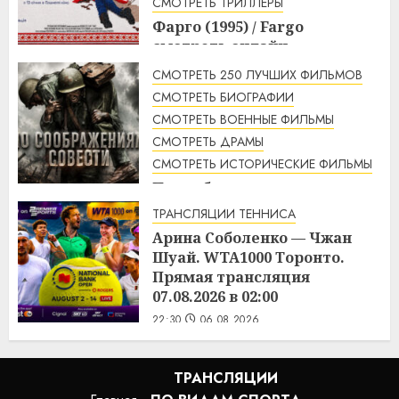
СМОТРЕТЬ ТРИЛЛЕРЫ
Фарго (1995) / Fargo
смотреть онлайн
1:49
07.08.2026
СМОТРЕТЬ 250 ЛУЧШИХ ФИЛЬМОВ
СМОТРЕТЬ БИОГРАФИИ
СМОТРЕТЬ ВОЕННЫЕ ФИЛЬМЫ
СМОТРЕТЬ ДРАМЫ
СМОТРЕТЬ ИСТОРИЧЕСКИЕ ФИЛЬМЫ
По соображениям совести
(2016) / Hacksaw Ridge
ТРАНСЛЯЦИИ ТЕННИСА
смотреть онлайн
Арина Соболенко — Чжан
1:12
07.08.2026
Шуай. WTA1000 Торонто.
Прямая трансляция
07.08.2026 в 02:00
22:30
06.08.2026
ТРАНСЛЯЦИИ