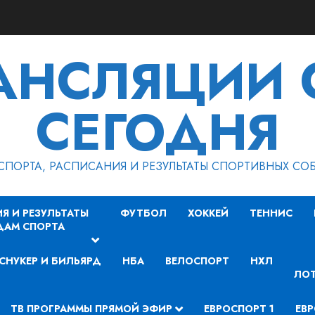
РАНСЛЯЦИИ 
СЕГОДНЯ
СПОРТА, РАСПИСАНИЯ И РЕЗУЛЬТАТЫ СПОРТИВНЫХ СО
Я И РЕЗУЛЬТАТЫ
ФУТБОЛ
ХОККЕЙ
ТЕННИС
ДАМ СПОРТА
СНУКЕР И БИЛЬЯРД
НБА
ВЕЛОСПОРТ
НХЛ
ЛОТ
ТВ ПРОГРАММЫ ПРЯМОЙ ЭФИР
ЕВРОСПОРТ 1
ЕВР