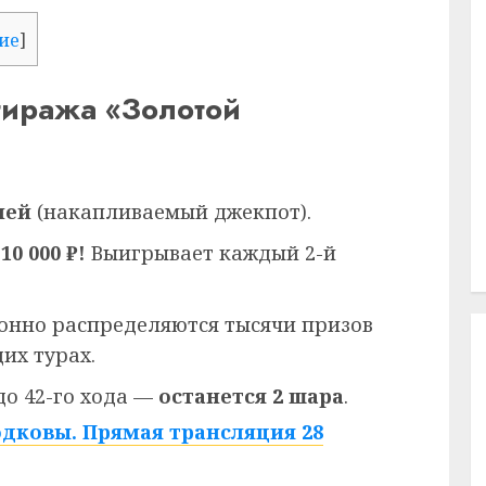
ие
]
тиража «Золотой
лей
(накапливаемый джекпот).
10 000 ₽!
Выигрывает каждый 2-й
нно распределяются тысячи призов
их турах.
о 42-го хода —
останется 2 шара
.
одковы. Прямая трансляция 28