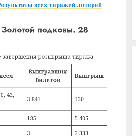
Результаты всех тиражей лотерей
 Золотой подковы. 28
е завершения розыгрыша тиража.
Выигравших
исел
Выигрыш
билетов
20, 42,
3 841
130
185
5 405
3
3 333