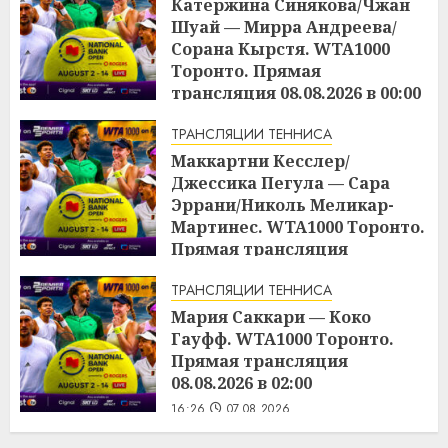
Катержина Синякова/Чжан
Шуай — Мирра Андреева/
Сорана Кырстя. WTA1000
Торонто. Прямая
трансляция 08.08.2026 в 00:00
16:48
07.08.2026
ТРАНСЛЯЦИИ ТЕННИСА
Маккартни Кесслер/
Джессика Пегула — Сара
Эррани/Николь Меликар-
Мартинес. WTA1000 Торонто.
Прямая трансляция
07.08.2026 в 21:00
ТРАНСЛЯЦИИ ТЕННИСА
16:45
07.08.2026
Мария Саккари — Коко
Гауфф. WTA1000 Торонто.
Прямая трансляция
08.08.2026 в 02:00
16:26
07.08.2026