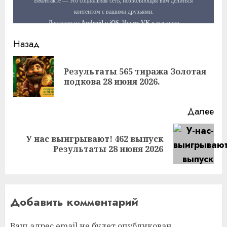
Продолжить
Назад
чтение
Результаты 565 тиража Золотая
Пр
подкова 28 июня 2026.
за
Далее
У нас выигрывают! 462 выпуск
Следующая
Результаты 28 июня 2026
запись:
Добавить комментарий
Ваш адрес email не будет опубликован.