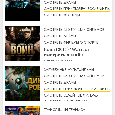
СМОТРЕТЬ ДРАМЫ
2:48
06.08.2026
СМОТРЕТЬ ПРИКЛЮЧЕНЧЕСКИЕ ФИЛЬМЫ
СМОТРЕТЬ ФЭНТЕЗИ
Гарри Поттер и Дары
смерти: Часть 2 (2011) / Harry
СМОТРЕТЬ 250 ЛУЧШИХ ФИЛЬМОВ
Potter and the Deathly
СМОТРЕТЬ ДРАМЫ
Hallows: Part 2 смотреть
СМОТРЕТЬ ФИЛЬМЫ О СПОРТЕ
онлайн
Воин (2011) / Warrior
2:12
06.08.2026
смотреть онлайн
1:17
06.08.2026
ЗАРУБЕЖНЫЕ МУЛЬТФИЛЬМЫ
СМОТРЕТЬ 250 ЛУЧШИХ ФИЛЬМОВ
СМОТРЕТЬ ДРАМЫ
СМОТРЕТЬ ПРИКЛЮЧЕНЧЕСКИЕ ФИЛЬМЫ
СМОТРЕТЬ СЕМЕЙНЫЕ ФИЛЬМЫ
СМОТРЕТЬ ФАНТАСТИКУ
Дикий робот (2024) / The Wild
ТРАНСЛЯЦИИ ТЕННИСА
Robot смотреть онлайн