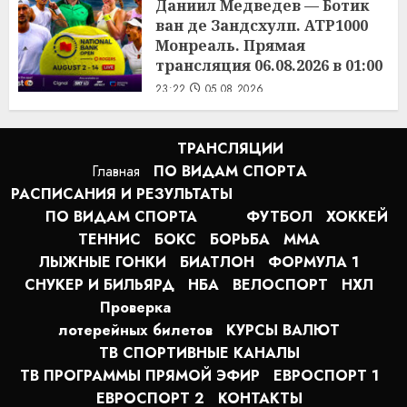
Даниил Медведев — Ботик
1:14
06.08.2026
ван де Зандсхулп. ATP1000
Монреаль. Прямая
трансляция 06.08.2026 в 01:00
23:22
05.08.2026
ТРАНСЛЯЦИИ
Главная
ПО ВИДАМ СПОРТA
РАСПИСАНИЯ И РЕЗУЛЬТАТЫ
ПО ВИДАМ СПОРТА
ФУТБОЛ
ХОККЕЙ
ТЕННИС
БОКС
БОРЬБА
MMA
ЛЫЖНЫЕ ГОНКИ
БИАТЛОН
ФОРМУЛА 1
СНУКЕР И БИЛЬЯРД
НБА
ВЕЛОСПОРТ
НХЛ
Проверка
лотерейных билетов
КУРСЫ ВАЛЮТ
ТВ СПОРТИВНЫЕ КАНАЛЫ
ТВ ПРОГРАММЫ ПРЯМОЙ ЭФИР
ЕВРОСПОРТ 1
ЕВРОСПОРТ 2
КОНТАКТЫ