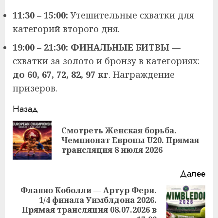
11:30 – 15:00:
Утешительные схватки для
категорий второго дня.
19:00 – 21:30:
ФИНАЛЬНЫЕ БИТВЫ
—
схватки за золото и бронзу в категориях:
до 60, 67, 72, 82, 97 кг
. Награждение
призеров.
Продолжить
Назад
чтение
Смотреть Женская борьба.
Пр
Чемпионат Европы U20. Прямая
за
трансляция 8 июля 2026
Далее
Флавио Коболли — Артур Фери.
1/4 финала Уимблдона 2026.
Следующая
Прямая трансляция 08.07.2026 в
запись: