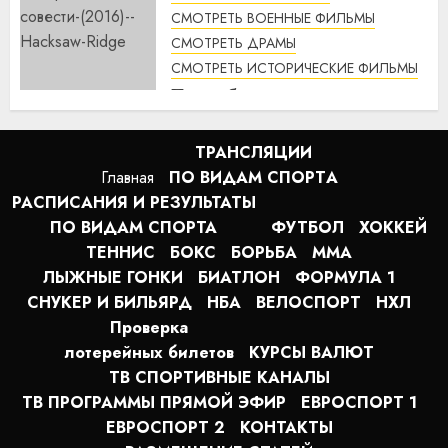
СМОТРЕТЬ ВОЕННЫЕ ФИЛЬМЫ
СМОТРЕТЬ ДРАМЫ
СМОТРЕТЬ ИСТОРИЧЕСКИЕ ФИЛЬМЫ
По соображениям совести
(2016) / Hacksaw Ridge
смотреть онлайн
ТРАНСЛЯЦИИ
1:12
07.08.2026
Главная
ПО ВИДАМ СПОРТA
РАСПИСАНИЯ И РЕЗУЛЬТАТЫ
ПО ВИДАМ СПОРТА
ФУТБОЛ
ХОККЕЙ
ТЕННИС
БОКС
БОРЬБА
MMA
ЛЫЖНЫЕ ГОНКИ
БИАТЛОН
ФОРМУЛА 1
СНУКЕР И БИЛЬЯРД
НБА
ВЕЛОСПОРТ
НХЛ
Проверка
лотерейных билетов
КУРСЫ ВАЛЮТ
ТВ СПОРТИВНЫЕ КАНАЛЫ
ТВ ПРОГРАММЫ ПРЯМОЙ ЭФИР
ЕВРОСПОРТ 1
ЕВРОСПОРТ 2
КОНТАКТЫ