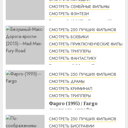
СМОТРЕТЬ СЕМЕЙНЫЕ ФИЛЬМЫ
СМОТРЕТЬ ФЭНТЕЗИ
Рататуй (2007) / Ratatouille
смотреть онлайн
СМОТРЕТЬ 250 ЛУЧШИХ ФИЛЬМОВ
2:32
07.08.2026
СМОТРЕТЬ БОЕВИКИ
СМОТРЕТЬ ПРИКЛЮЧЕНЧЕСКИЕ ФИЛЬМЫ
СМОТРЕТЬ ТРИЛЛЕРЫ
СМОТРЕТЬ ФАНТАСТИКУ
Безумный Макс: Дорога
ярости (2015) / Mad Max: Fury
СМОТРЕТЬ 250 ЛУЧШИХ ФИЛЬМОВ
Road смотреть онлайн
СМОТРЕТЬ ДРАМЫ
1:56
07.08.2026
СМОТРЕТЬ КРИМИНАЛ
СМОТРЕТЬ ТРИЛЛЕРЫ
Фарго (1995) / Fargo
смотреть онлайн
1:49
07.08.2026
СМОТРЕТЬ 250 ЛУЧШИХ ФИЛЬМОВ
СМОТРЕТЬ БИОГРАФИИ