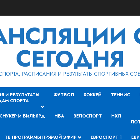
РАНСЛЯЦИИ 
СЕГОДНЯ
СПОРТА, РАСПИСАНИЯ И РЕЗУЛЬТАТЫ СПОРТИВНЫХ СО
Я И РЕЗУЛЬТАТЫ
ФУТБОЛ
ХОККЕЙ
ТЕННИС
ДАМ СПОРТА
СНУКЕР И БИЛЬЯРД
НБА
ВЕЛОСПОРТ
НХЛ
ЛОТ
ТВ ПРОГРАММЫ ПРЯМОЙ ЭФИР
ЕВРОСПОРТ 1
ЕВР