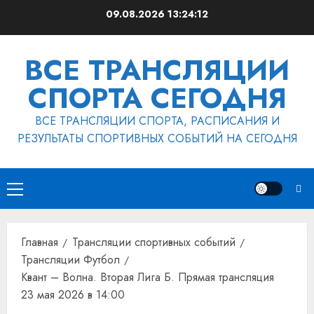
Перейти
09.08.2026
13:24:12
к
содержимому
ВСЕ ТРАНСЛЯЦИИ
СПОРТА СЕГОДНЯ
ВСЕ ТРАНСЛЯЦИИ СПОРТА, РАСПИСАНИЯ И
РЕЗУЛЬТАТЫ СПОРТИВНЫХ СОБЫТИЙ НА СЕГОДНЯ
Основное
меню
Главная
Трансляции спортивных событий
Трансляции Футбол
Квант – Волна. Вторая Лига Б. Прямая трансляция
23 мая 2026 в 14:00