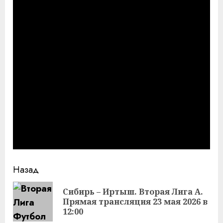
Продолжить
Назад
чтение
Сибирь – Иртыш. Вторая Лига А.
Пр
Прямая трансляция 23 мая 2026 в
за
12:00