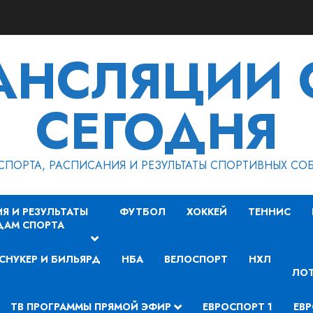
РАНСЛЯЦИИ 
СЕГОДНЯ
СПОРТА, РАСПИСАНИЯ И РЕЗУЛЬТАТЫ СПОРТИВНЫХ СО
Я И РЕЗУЛЬТАТЫ
ФУТБОЛ
ХОККЕЙ
ТЕННИС
ДАМ СПОРТА
СНУКЕР И БИЛЬЯРД
НБА
ВЕЛОСПОРТ
НХЛ
ЛОТ
ТВ ПРОГРАММЫ ПРЯМОЙ ЭФИР
ЕВРОСПОРТ 1
ЕВР