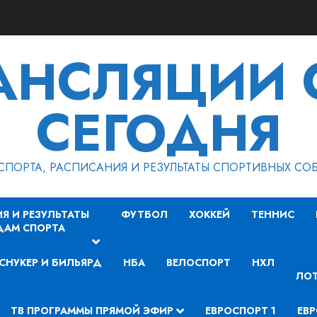
РАНСЛЯЦИИ 
СЕГОДНЯ
СПОРТА, РАСПИСАНИЯ И РЕЗУЛЬТАТЫ СПОРТИВНЫХ СО
Я И РЕЗУЛЬТАТЫ
ФУТБОЛ
ХОККЕЙ
ТЕННИС
ДАМ СПОРТА
СНУКЕР И БИЛЬЯРД
НБА
ВЕЛОСПОРТ
НХЛ
ЛОТ
ТВ ПРОГРАММЫ ПРЯМОЙ ЭФИР
ЕВРОСПОРТ 1
ЕВР