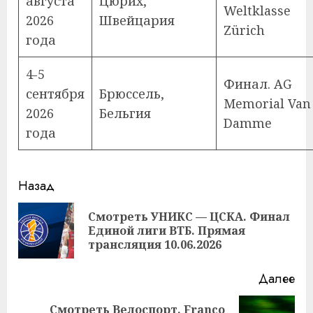
августа
Цюрих,
Weltklasse
2026
Швейцария
Zürich
года
4-5
Финал. AG
сентября
Брюссель,
Memorial Van
2026
Бельгия
Damme
года
Продолжить
Назад
чтение
Смотреть УНИКС — ЦСКА. Финал
Пр
Единой лиги ВТБ. Прямая
за
трансляция 10.06.2026
Далее
Смотреть Велоспорт. Franco