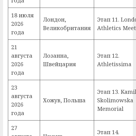
года
18 июля
Лондон,
Этап 11. Lond
2026
Великобритания
Athletics Meet
года
21
августа
Лозанна,
Этап 12.
2026
Швейцария
Athletissima
года
23
Этап 13. Kami
августа
Хожув, Польша
Skolimowska
2026
Memorial
года
27
Этап 14.