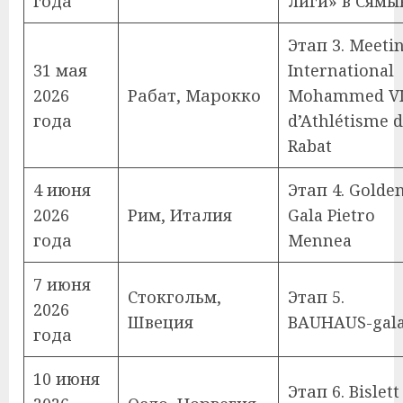
года
лиги» в Сямы
Этап 3. Meeti
31 мая
International
2026
Рабат, Марокко
Mohammed V
года
d’Athlétisme 
Rabat
4 июня
Этап 4. Golde
2026
Рим, Италия
Gala Pietro
года
Mennea
7 июня
Стокгольм,
Этап 5.
2026
Швеция
BAUHAUS-gal
года
10 июня
Этап 6. Bislett