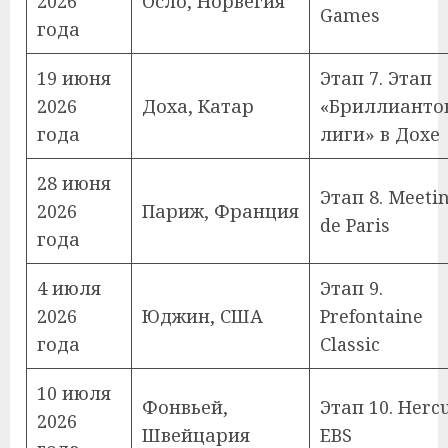
2026
Осло, Норвегия
Games
года
19 июня
Этап 7. Этап
2026
Доха, Катар
«Бриллианто
года
лиги» в Дохе
28 июня
Этап 8. Meeti
2026
Париж, Франция
de Paris
года
4 июля
Этап 9.
2026
Юджин, США
Prefontaine
года
Classic
10 июля
Фонвьей,
Этап 10. Hercu
2026
Швейцария
EBS