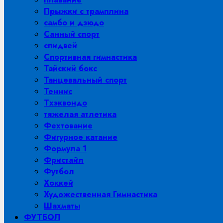
Прыжки с трамплина
самбо и дзюдо
Санный спорт
спидвей
Спортивная гимнастика
Тайский бокс
Танцевальный спорт
Теннис
Тхэквондо
тяжелая атлетика
Фехтование
Фигурное катание
Формула 1
Фристайл
Футбол
Хоккей
Художественная Гимнастика
Шахматы
ФУТБОЛ