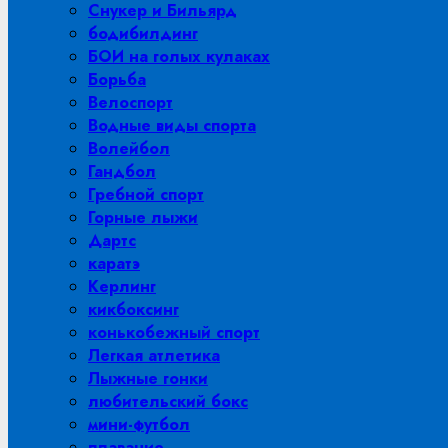
Снукер и Бильярд
бодибилдинг
БОИ на голых кулаках
Борьба
Велоспорт
Водные виды спорта
Волейбол
Гандбол
Гребной спорт
Горные лыжи
Дартс
каратэ
Керлинг
кикбоксинг
конькобежный спорт
Легкая атлетика
Лыжные гонки
любительский бокс
мини-футбол
плавание